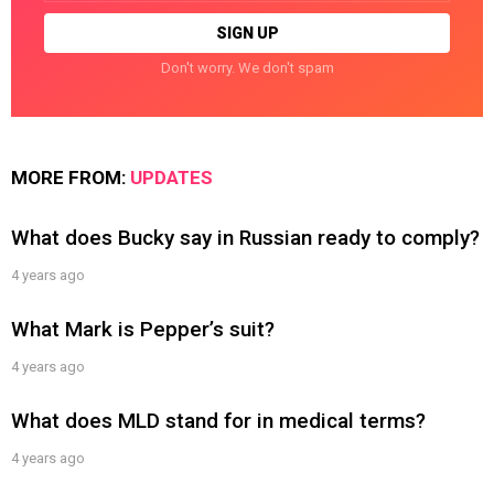
Don't worry. We don't spam
MORE FROM:
UPDATES
What does Bucky say in Russian ready to comply?
4 years ago
What Mark is Pepper’s suit?
4 years ago
What does MLD stand for in medical terms?
4 years ago