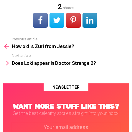
2
shares
Previous article
See
more
How old is Zuri from Jessie?
Next article
Does Loki appear in Doctor Strange 2?
NEWSLETTER
WANT MORE STUFF LIKE THIS?
Get the best celebrity stories straight into your inbox!
Email
address: