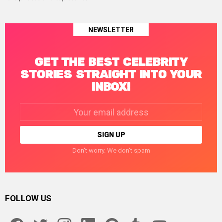
NEWSLETTER
GET THE BEST CELEBRITY
STORIES STRAIGHT INTO YOUR
INBOX!
Email
address:
Don't worry. We don't spam
FOLLOW US
facebook
twitter
instagram
linkedin
pinterest
tumblr
youtube