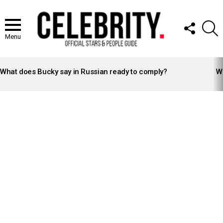
FOLLOW
S
US
Menu
LATEST
STORIES
What does Bucky say in Russian ready to comply?
Wh