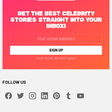
GET THE BEST CELEBRITY
STORIES STRAIGHT INTO YOUR
INBOX!
Email
address:
Don't worry. We don't spam
FOLLOW US
facebook
twitter
instagram
linkedin
pinterest
tumblr
youtube