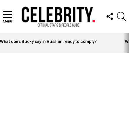
FOLLOW
S
US
Menu
LATEST
STORIES
What does Bucky say in Russian ready to comply?
Wh