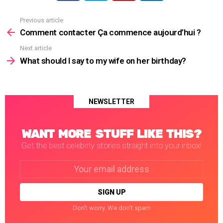
Previous article
See
more
Comment contacter Ça commence aujourd’hui ?
Next article
What should I say to my wife on her birthday?
NEWSLETTER
WANT MORE STUFF LIKE THIS?
Get the best celebrity stories straight into your inbox!
Email
address:
Don't worry. We don't spam