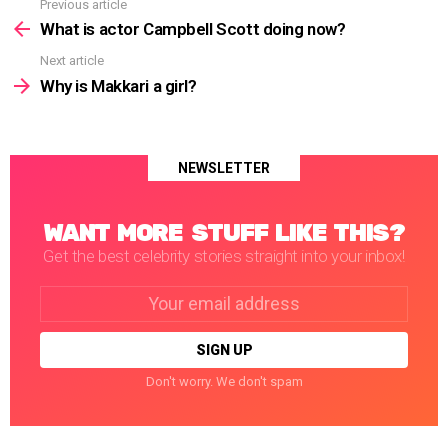
Previous article
See
more
What is actor Campbell Scott doing now?
Next article
Why is Makkari a girl?
NEWSLETTER
WANT MORE STUFF LIKE THIS?
Get the best celebrity stories straight into your inbox!
Email
address:
Don't worry. We don't spam