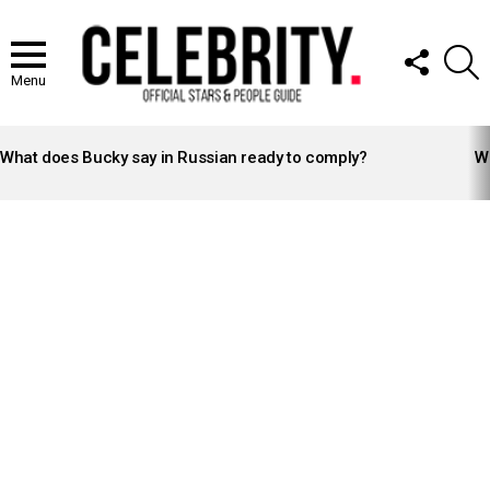
FOLLOW
S
US
Menu
LATEST
STORIES
What does Bucky say in Russian ready to comply?
Wh