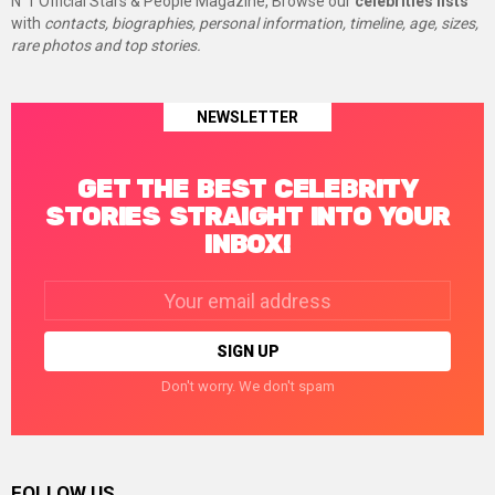
N°1 Official Stars & People Magazine, Browse our
celebrities lists
with
contacts, biographies, personal information, timeline, age, sizes,
rare photos and top stories.
NEWSLETTER
GET THE BEST CELEBRITY
STORIES STRAIGHT INTO YOUR
INBOX!
Email
address:
Don't worry. We don't spam
FOLLOW US