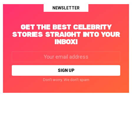
NEWSLETTER
GET THE BEST CELEBRITY
STORIES STRAIGHT INTO YOUR
INBOX!
Email
address:
Don't worry. We don't spam