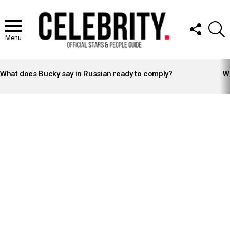
FOLLOW
S
US
Menu
LATEST
STORIES
What does Bucky say in Russian ready to comply?
Wh