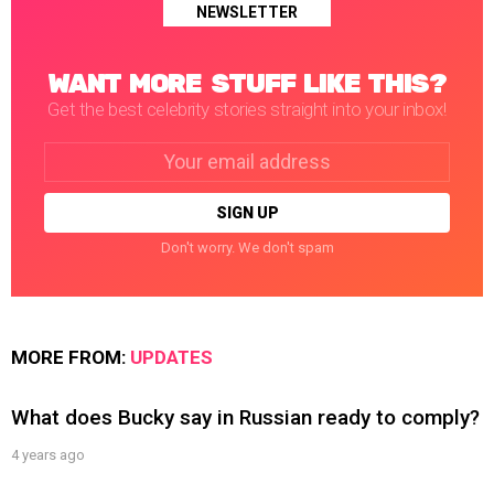
NEWSLETTER
WANT MORE STUFF LIKE THIS?
Get the best celebrity stories straight into your inbox!
Email
address:
Don't worry. We don't spam
MORE FROM:
UPDATES
What does Bucky say in Russian ready to comply?
4 years ago