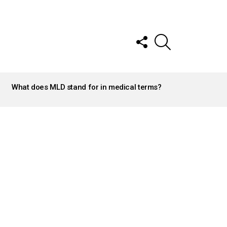
FOLLOW
SEARCH
US
What does MLD stand for in medical terms?