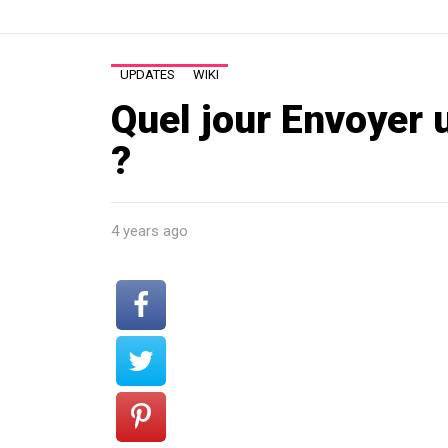
UPDATES
WIKI
Quel jour Envoyer 
?
4 years ago