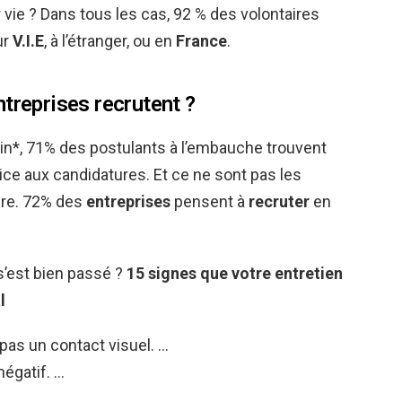
e ? Dans tous les cas, 92 % des volontaires
ur
V.I.E
, à l’étranger, ou en
France
.
treprises recrutent ?
uin*, 71% des postulants à l’embauche trouvent
ce aux candidatures. Et ce ne sont pas les
aire. 72% des
entreprises
pensent à
recruter
en
s’est bien passé ?
15 signes que votre
entretien
l
pas un contact visuel. …
négatif. …