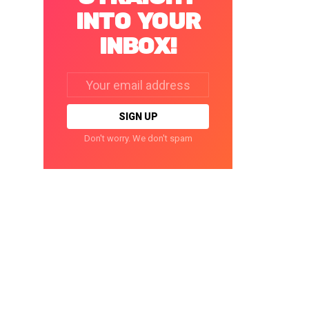
INTO YOUR
INBOX!
Email
address:
Don't worry. We don't spam