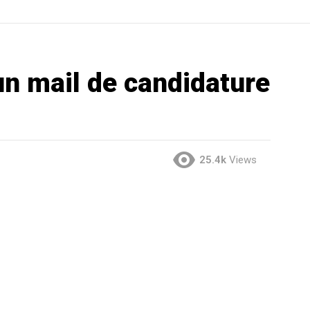
un mail de candidature
25.4k
Views