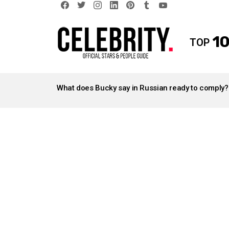
facebook
twitter
instagram
linkedin
pinterest
tumblr
youtube
10
TOP
LATEST
STORIES
What does Bucky say in Russian ready to comply?