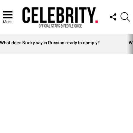
FOLLOW
S
US
Menu
LATEST
STORIES
What does Bucky say in Russian ready to comply?
Wh