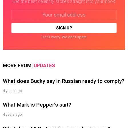
Get the best celebrity stories straight into your inbox!
Email
address:
Don't worry. We don't spam
MORE FROM:
UPDATES
What does Bucky say in Russian ready to comply?
4 years ago
What Mark is Pepper’s suit?
4 years ago