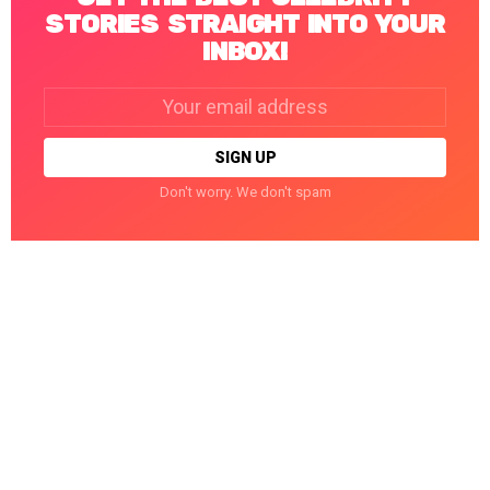
STORIES STRAIGHT INTO YOUR
INBOX!
Email
address:
Don't worry. We don't spam