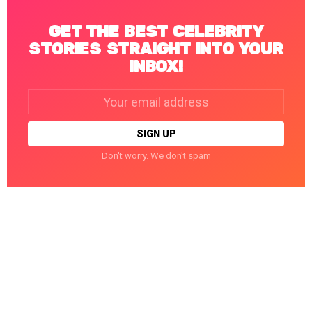
GET THE BEST CELEBRITY
STORIES STRAIGHT INTO YOUR
INBOX!
Email
address:
Don't worry. We don't spam