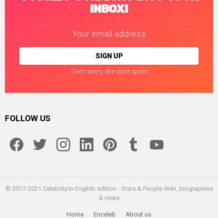
INBOX!
Email
address:
Don't worry. We don't spam
FOLLOW US
facebook
twitter
instagram
linkedin
pinterest
tumblr
youtube
© 2017-2021 Celebrity.tn English edition - Stars & People Wiki, biographies
& news
Home
Enceleb
About us