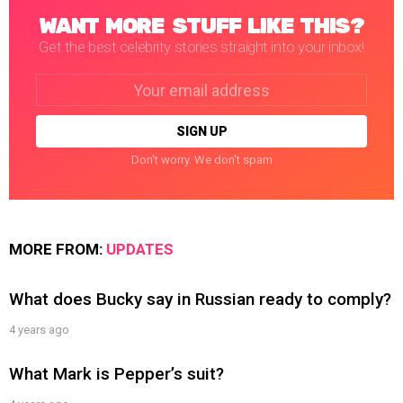
WANT MORE STUFF LIKE THIS?
Get the best celebrity stories straight into your inbox!
Email
address:
Don't worry. We don't spam
MORE FROM:
UPDATES
What does Bucky say in Russian ready to comply?
4 years ago
What Mark is Pepper’s suit?