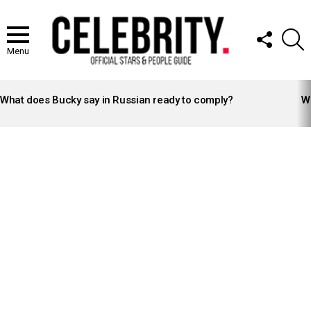
FOLLOW
S
US
Menu
LATEST
STORIES
What does Bucky say in Russian ready to comply?
Wh