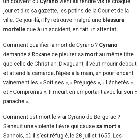
un couvent où
Cyrano
vient lui rendre visite chaque
jour et dire sa gazette, les potins de la Cour et de la
ville. Ce jour-là, il l’y retrouve malgré une
blessure
mortelle
due à un accident, en fait un attentat.
Comment qualifier la mort de Cyrano ?
Cyrano
demande à Roxane de pleurer sa
mort
au même titre
que celle de Christian. Divaguant, il veut mourir debout
et attend la camarde, l’épée à la main, en pourfendant
vainement les « Sottises », « Préjugés », « Lâchetés »
et « Compromis ». Il meurt en emportant avec lui son «
panache ».
Comment est mort le vrai Cyrano de Bergerac ?
S’ensuit une violente fièvre qui cause
sa mort
à
Sannois, où il s’
est
réfugié, le 28 juillet 1655. Les