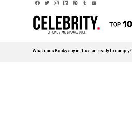
facebook
twitter
instagram
linkedin
pinterest
tumblr
youtube
10
TOP
LATEST
STORIES
What does Bucky say in Russian ready to comply?