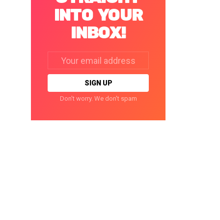
INTO YOUR
INBOX!
Email
address:
Don't worry. We don't spam