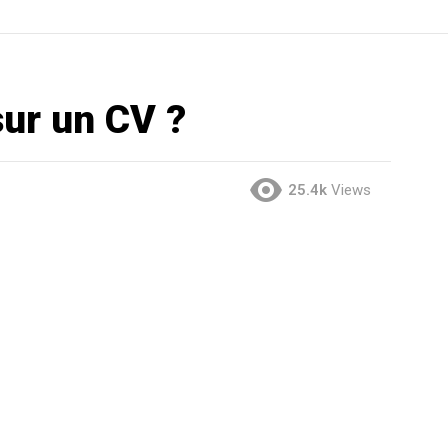
ur un CV ?
25.4k
Views