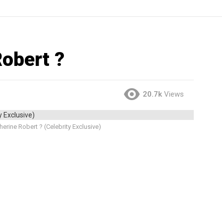
Robert ?
20.7k
Views
herine Robert ? (Celebrity Exclusive)