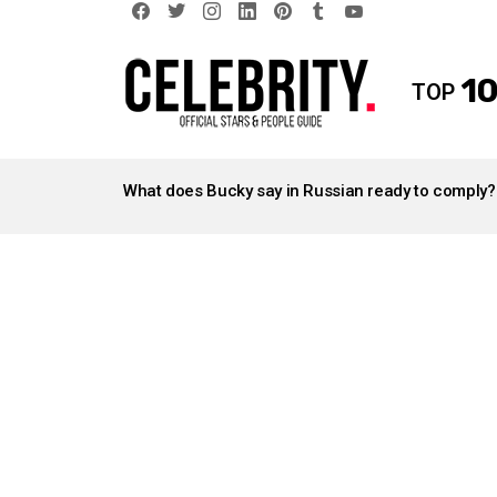
facebook
twitter
instagram
linkedin
pinterest
tumblr
youtube
10
TOP
LATEST
STORIES
What does Bucky say in Russian ready to comply?