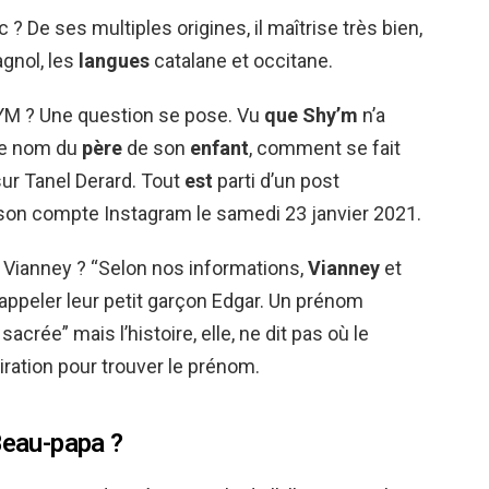
 ? De ses multiples origines, il maîtrise très bien,
agnol, les
langues
catalane et occitane.
HYM ? Une question se pose. Vu
que Shy’m
n’a
le nom du
père
de son
enfant
, comment se fait
ur Tanel Derard. Tout
est
parti d’un post
 son compte Instagram le samedi 23 janvier 2021.
Vianney ? “Selon nos informations,
Vianney
et
appeler leur petit garçon Edgar. Un prénom
acrée” mais l’histoire, elle, ne dit pas où le
iration pour trouver le prénom.
Beau-papa ?