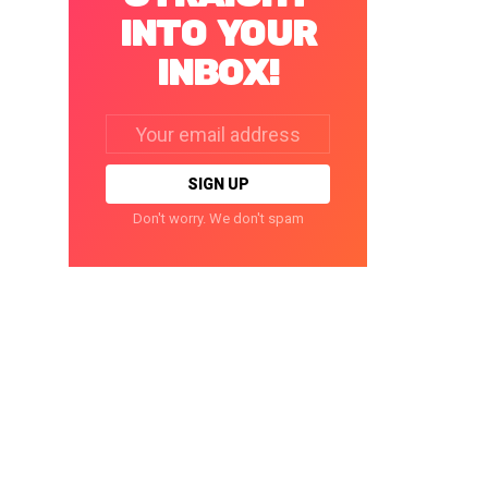
INTO YOUR
INBOX!
Email
address:
Don't worry. We don't spam