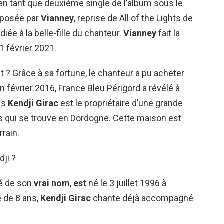
0 en tant que deuxième single de l’album sous le
omposée par
Vianney
, reprise de All of the Lights de
ée à la belle-fille du chanteur.
Vianney
fait la
1 février 2021.
? Grâce à sa fortune, le chanteur a pu acheter
n février 2016, France Bleu Périgord a révélé à
ns
Kendji Girac
est le propriétaire d’une grande
 qui se trouve en Dordogne. Cette maison est
rain.
dji ?
é de son
vrai nom
,
est
né le 3 juillet 1996 à
e de 8 ans,
Kendji Girac
chante déjà accompagné